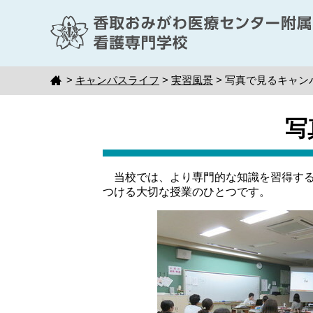
本
文
へ
移
動
>
キャンパスライフ
>
実習風景
> 写真で見るキャン
トップ
写
当校では、より専門的な知識を習得する
つける大切な授業のひとつです。