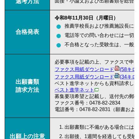
選考方法
面接・小論文および出願書類を総合審
令和8年11月30日（月曜日）
推薦学校長および推薦施設長に選
合格発表
電話等での問い合わせには一切応
不合格となった受験生は、一般入
必要事項を記載の上、ファクスで申し
ファクス用紙ダウンロード
(58キロ
ファクス用紙ダウンロード
(34キロ
出願書類
ベスト進学ネットからも資料請求して
請求方法
ベスト進学ネット
募集要項希望と記載し、送付先の郵便
ファクス番号：0478-82-2834
電話番号：0478-82-2831（願書
出願書類に不備がある場合には、
出願上の注意
出願後、1週間を経過しても受験