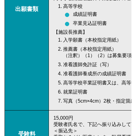
高等学校
出願書類
成績証明書
卒業見込証明書
【施設長推薦】
入学願書（本校指定用紙）
推薦書（本校指定用紙）
（注釈）（1）（2）は募集要項
准看護師免許証（写）
准看護師養成所の成績証明書
高等学校卒業証明書又は、高等学
就業証明書
写真（5cm×4cm）2枚・指定箇
15,000円
受験者氏名で、下記へ振り込みして下
＜振込先＞
受験料