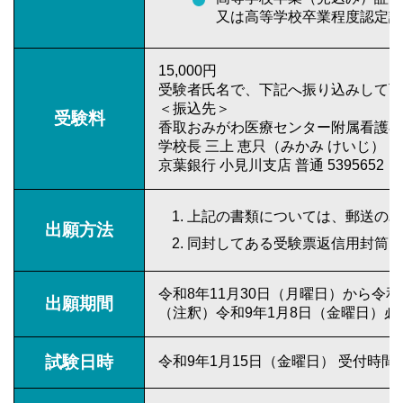
又は高等学校卒業程度認定試
15,000円
受験者氏名で、下記へ振り込みして下
＜振込先＞
受験料
香取おみがわ医療センター附属看護専
学校長 三上 恵只（みかみ けいじ）
京葉銀行 小見川支店 普通 5395652
上記の書類については、郵送のみ
出願方法
同封してある受験票返信用封筒を
令和8年11月30日（月曜日）から令和
出願期間
（注釈）令和9年1月8日（金曜日）必
試験日時
令和9年1月15日（金曜日） 受付時間 