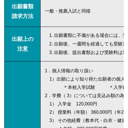
出願書類
一般・推薦入試と同様
請求方法
出願書類に不備がある場合には、受
出願上の
出願後、一週間を経過しても受験票
注意
出願後、提出書類および受験料は返
1．個人情報の取り扱い
1）出願により知り得た出願者の個人
＊本校入学試験 ＊入学後の
2．学費（ 3）については見込み額の為
1） 入学金 120,000円
2） 授業料（年額） 360,000円（年
3） その他経費（教本代・白衣・健康