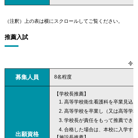
（注釈）上の表は横にスクロールしてご覧ください。
推薦入試
令和
募集人員
8名程度
【学校長推薦】
高等学校衛生看護科を卒業見込み
高等学校を卒業し（又は高等学校
学校長が責任をもって推薦できる
合格した場合は、本校に入学する
出願資格
【施設長推薦】