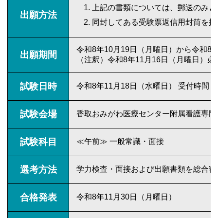
上記の書類については、郵送のみと
出願方法
同封してある受験票返信用封筒を提
令和8年10月19日（月曜日）から令和8
出願期間
（注釈）令和8年11月16日（月曜日）必
試験日時
令和8年11月18日（水曜日） 受付時間 
試験会場
香取おみがわ医療センター附属看護専門
試験科目
≪午前≫ 一般常識・面接
選考方法
学力検査・面接および出願書類を総合審
合格発表
令和8年11月30日（月曜日）