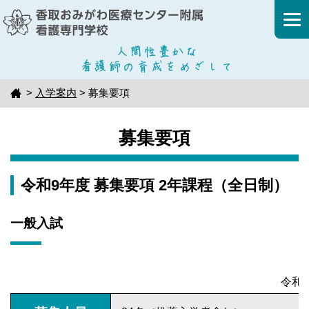
本
文
へ
移
動
>
入学案内
> 募集要項
トップ
募集要項
令和9年度 募集要項 2年課程（全日制）
一般入試
令和