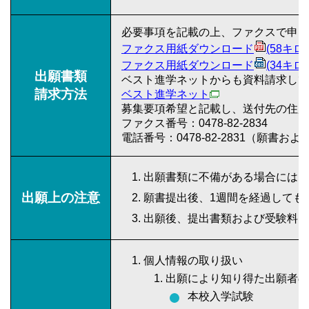
必要事項を記載の上、ファクスで申し
ファクス用紙ダウンロード
(58キロ
ファクス用紙ダウンロード
(34キロ
出願書類
ベスト進学ネットからも資料請求して
請求方法
ベスト進学ネット
募集要項希望と記載し、送付先の住所
ファクス番号：0478-82-2834
電話番号：0478-82-2831（願書
出願書類に不備がある場合には、
出願上の注意
願書提出後、1週間を経過しても
出願後、提出書類および受験料は
個人情報の取り扱い
出願により知り得た出願者の
本校入学試験