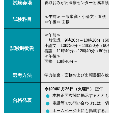
試験会場
香取おみがわ医療センター附属看護専
≪午前≫ 一般常識・小論文・看護
試験科目
≪午後≫ 面接
≪午前≫
一般常識 9時20分～10時20分（60
小論文 10時30分～11時30分（60分
試験時間割
看護 11時40分～12時40分（60分）
≪午後≫
面接 13時40分～
選考方法
学力検査・面接および出願書類を総合
令和9年1月26日（火曜日） 正午
本校正面玄関に掲示するとともに
合格発表
電話等での問い合わせには一切応
ホームページ上にも掲載する。