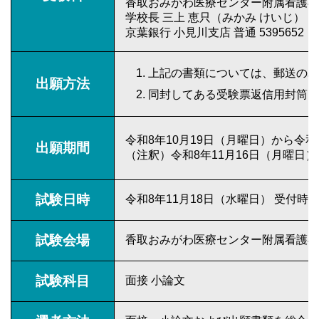
香取おみがわ医療センター附属看護専
学校長 三上 恵只（みかみ けいじ）
京葉銀行 小見川支店 普通 5395652
上記の書類については、郵送のみ
出願方法
同封してある受験票返信用封筒を
令和8年10月19日（月曜日）から令和
出願期間
（注釈）令和8年11月16日（月曜日
試験日時
令和8年11月18日（水曜日） 受付時間
試験会場
香取おみがわ医療センター附属看護専
試験科目
面接 小論文