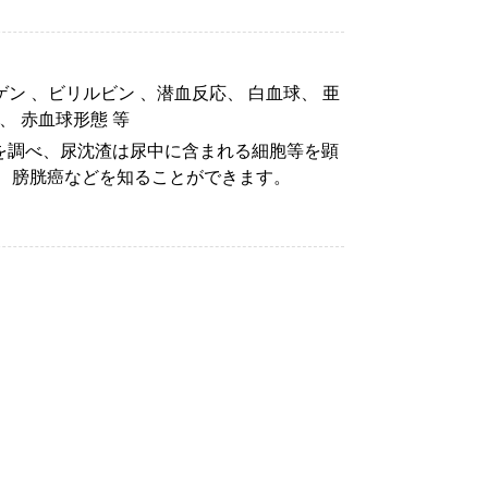
ゲン 、ビリルビン 、潜血反応、 白血球、 亜
、 赤血球形態 等
を調べ、尿沈渣は尿中に含まれる細胞等を顕
、膀胱癌などを知ることができます。