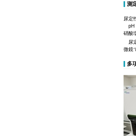
測
尿定
pH
硝酸
尿定
微鏡
多