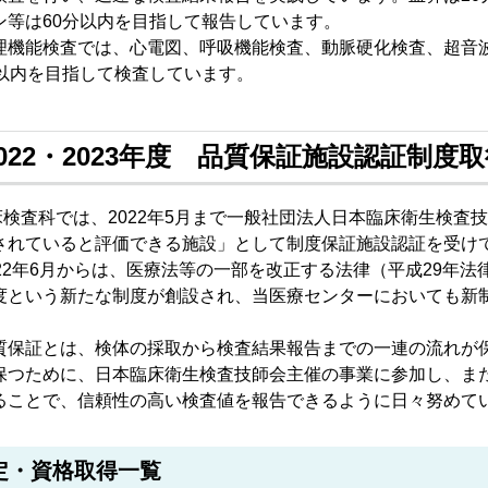
ン等は60分以内を目指して報告しています。
機能検査では、心電図、呼吸機能検査、動脈硬化検査、超音
分以内を目指して検査しています。
2022・2023年度 品質保証施設認証制度
検査科では、2022年5月まで一般社団法人日本臨床衛生検査
されていると評価できる施設」として制度保証施設認証を受け
22年6月からは、医療法等の一部を改正する法律（平成29年法
度という新たな制度が創設され、当医療センターにおいても新
保証とは、検体の採取から検査結果報告までの一連の流れが
保つために、日本臨床衛生検査技師会主催の事業に参加し、ま
ることで、信頼性の高い検査値を報告できるように日々努めて
定・資格取得一覧