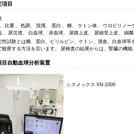
定項目
性
 、比重 、色調、 混濁、 蛋白 、糖、 ケトン体、 ウロビリノー
塩 、尿沈渣、 白血球、 赤血球、 尿路上皮、 尿細管上皮、 細菌
性試験とは糖、蛋白、ビリルビン、ケトン、潜血、白血球等
で観察する方法を言います。 尿検査の結果からは、腎臓の機能
項目自動血球分析装置
シスメックス XN-1000