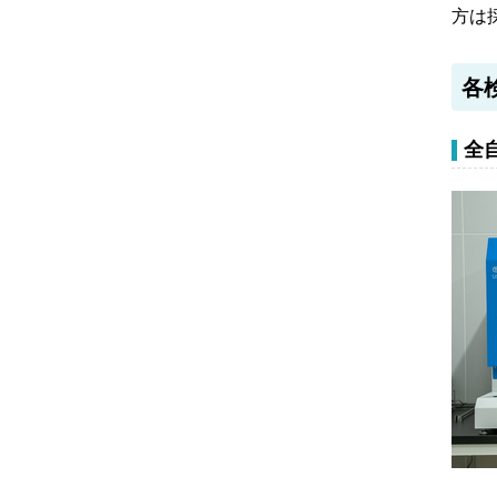
方は
各
全