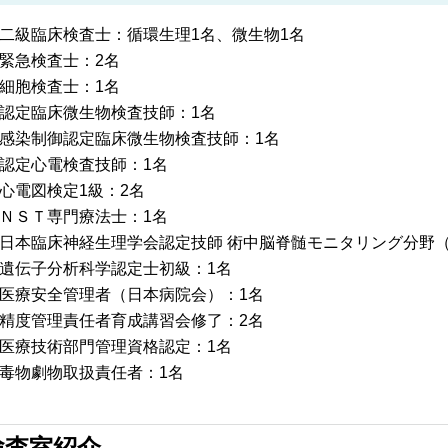
二級臨床検査士：循環生理1名、微生物1名
緊急検査士：2名
細胞検査士：1名
認定臨床微生物検査技師：1名
感染制御認定臨床微生物検査技師：1名
認定心電検査技師：1名
心電図検定1級：2名
ＮＳＴ専門療法士：1名
日本臨床神経生理学会認定技師 術中脳脊髄モニタリング分野（I
遺伝子分析科学認定士初級：1名
医療安全管理者（日本病院会）：1名
精度管理責任者育成講習会修了：2名
医療技術部門管理資格認定：1名
毒物劇物取扱責任者：1名
検査室紹介