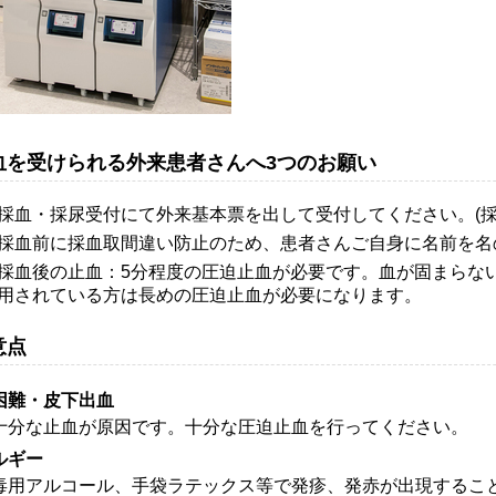
血を受けられる外来患者さんへ3つのお願い
採血・採尿受付にて外来基本票を出して受付してください。(採
採血前に採血取間違い防止のため、患者さんご自身に名前を名
採血後の止血：5分程度の圧迫止血が必要です。血が固まらな
用されている方は長めの圧迫止血が必要になります。
意点
困難・皮下出血
分な止血が原因です。十分な圧迫止血を行ってください。
ルギー
用アルコール、手袋ラテックス等で発疹、発赤が出現するこ