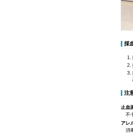
採
注
止血
不十
アレ
消毒