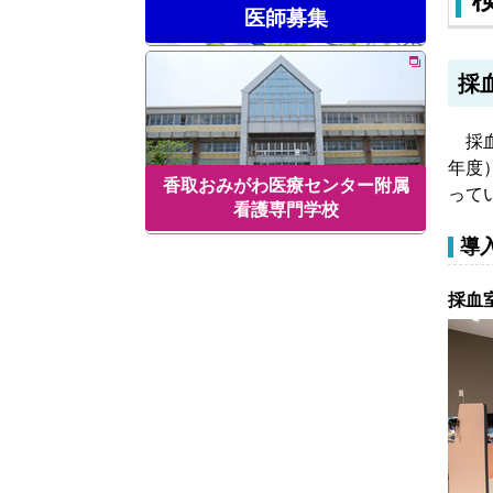
医師募集
採
採血
年度
香取おみがわ医療センター附属
って
看護専門学校
導
採血