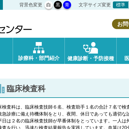
背景色変更
白
黒
青
文字サイズ変更
せ
標準
お問
診療科・部門紹介
健康診断・予防接種
臨床検査科
検査科は、臨床検査技師６名、検査助手１名の合計７名で検査業
救急診療に備え待機体制をとり、夜間、休日であっても適切な
平日は２名の臨床検査技師が早番体制をとっています。一人は
検査を行い、迅速な検査結果報告を実践しています。血算は20