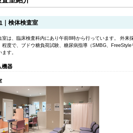
血｜検体検査室
室は、臨床検査科内にあり午前8時から行っています。 外来採血
）程度で、ブドウ糖負荷試験、糖尿病指導（SMBG、FreeSty
います。
入機器
室