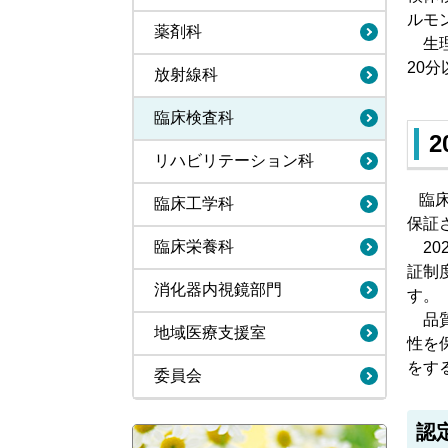
ルモ
薬剤科
生理
20
放射線科
臨床検査科
リハビリテーション科
臨床
臨床工学科
保証
臨床栄養科
20
証制
消化器内視鏡部門
す。
品質
地域医療支援室
性を
をす
委員会
認