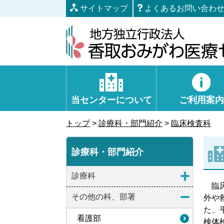
本
サイトマップ
よくあるお問い合わ
文
へ
移
動
当センターについて
ご利用案内
トップ
>
診療科・部門紹介
>
臨床検査科
診療科・部門紹介
診療科
臨床
その他の科、部署
外や
た、
看護部
検体