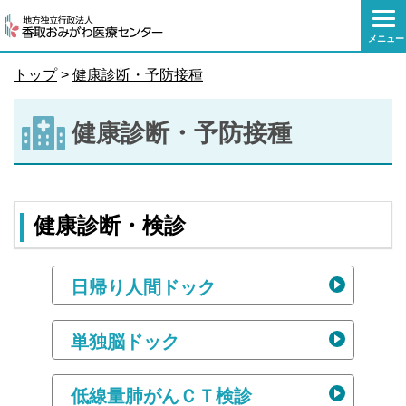
本
文
メニュー
へ
移
トップ
>
健康診断・予防接種
動
健康診断・予防接種
健康診断・検診
日帰り人間ドック
単独脳ドック
低線量肺がんＣＴ検診