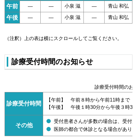
午前
小泉 滋
青山 和弘
―
―
―
午後
小泉 滋
青山 和弘
―
―
―
（注釈）上の表は横にスクロールしてご覧ください。
診療受付時間のお知らせ
診療受付時間のお
【午前】 午前８時から午前11時まで
診療受付時間
【午後】 午後１時30分から午後３時30
受付患者さんが多数の場合は、受付人
その他
医師の都合で休診となる場合がありま