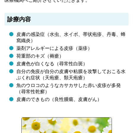
医療機関へご紹介させていただきます。
診療内容
皮膚の感染症（水虫、水イボ、帯状疱疹、丹毒、蜂
窩織炎）
薬剤アレルギーによる皮疹（薬疹）
荷重部のキズ（褥瘡）
皮膚色が白くなる（尋常性白斑）
自分の免疫が自分の皮膚や粘膜を攻撃しておこる水
ぶくれ症状（天疱瘡、類天疱瘡）
魚のウロコのようなカサカサした赤い皮疹が多発
（尋常性乾癬）
皮膚のできもの（良性腫瘍、皮膚がん）