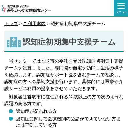
本
文
メニュー
へ
移
トップ
>
ご利用案内
> 認知症初期集中支援チーム
動
認知症初期集中支援チーム
当センターでは香取市の委託を受け認知症初期集中支援
チームを設置しました。専門職が自宅を訪問し生活の様子
を確認します。認知症サポート医を含むチームで相談し、
認知症の方への早期支援を行います。具体的には医療や介
護サービス利用の提案をさせていただきます。
対象者は香取市に在住される40歳以上の方で次のような
課題のある方です。
認知症が疑われる方
認知症に関して医療機関の受診ができていない方ま
たは中断している方