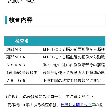
24,860円（税込）
検査内容
検査名
頭部ＭＲＩ
ＭＲＩによる脳の断面画像から脳梗塞
頭部ＭＲＡ
ＭＲＩによる脳血管の画像から動脈瘤
ＶＳＲＡＤ
脳の中心に近い内側側頭部分の萎縮の
頸動脈超音波検査
超音波を使って頸動脈の動脈壁の厚さ
ＡＢＩ検査
下肢動脈の狭窄を非侵襲的に測定し、
（注釈）上の表は横にスクロールしてご覧ください。
備考欄に●印のある検査名は、
日帰り人間ドック
の追