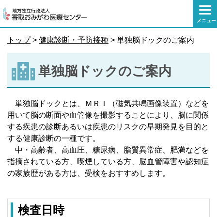
本
文
メニュー
へ
移
トップ
>
健康診断・予防接種
> 単独脳ドックのご案内
動
単独脳ドックのご案内
単独脳ドックとは、ＭＲＩ（磁気共鳴画像装置）などを
用いて脳の断面や血管像を撮影することにより、脳に関係
する疾患の診断あるいは疾患のリスクの早期発見を目的と
する健康診断の一種です。
中・高齢者、高血圧、糖尿病、脂質異常症、肥満などを
指摘されている方、喫煙している方、脳血管障害や認知症
の家族歴がある方は、受検をおすすめします。
検査日時