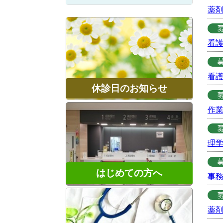
薬
看
看
休診日のお知らせ
作
理
はじめての方へ
事務
薬剤