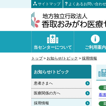
本
サイトマップ
よくあるお問い合わ
文
へ
移
動
当センターについて
ご利用案内
トップ
>
お知らせ/トピック
>
採用情報
お知らせ/トピック
患者さまへ
医療関係の方へ
看
採用情報