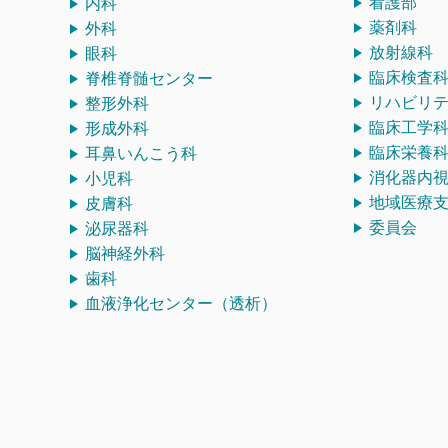
看護部
内科
薬剤科
外科
放射線科
眼科
臨床検査
脊椎脊髄センター
リハビリ
整形外科
臨床工学
形成外科
臨床栄養
耳鼻いんこう科
消化器内
小児科
地域医療
皮膚科
委員会
泌尿器科
脳神経外科
歯科
血液浄化センター（透析）