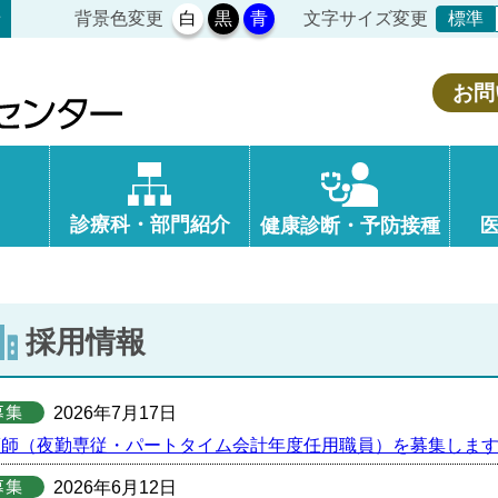
背景色変更
白
黒
青
文字サイズ変更
せ
標準
お問
診療科・部門紹介
健康診断・予防接種
採用情報
2026年7月17日
護師（夜勤専従・パートタイム会計年度任用職員）を募集しま
2026年6月12日