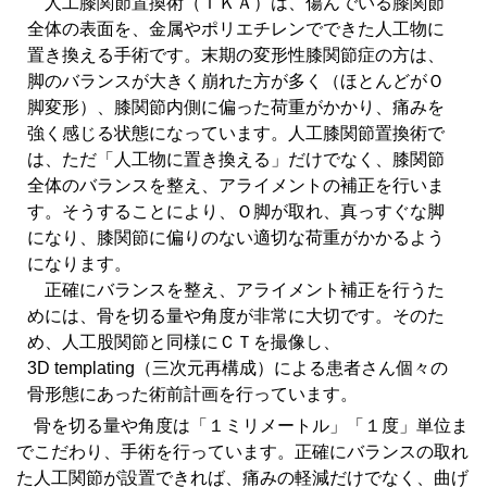
人工膝関節置換術（ＴＫＡ）は、傷んでいる膝関節
全体の表面を、金属やポリエチレンでできた人工物に
置き換える手術です。末期の変形性膝関節症の方は、
脚のバランスが大きく崩れた方が多く（ほとんどがＯ
脚変形）、膝関節内側に偏った荷重がかかり、痛みを
強く感じる状態になっています。人工膝関節置換術で
は、ただ「人工物に置き換える」だけでなく、膝関節
全体のバランスを整え、アライメントの補正を行いま
す。そうすることにより、Ｏ脚が取れ、真っすぐな脚
になり、膝関節に偏りのない適切な荷重がかかるよう
になります。
正確にバランスを整え、アライメント補正を行うた
めには、骨を切る量や角度が非常に大切です。そのた
め、人工股関節と同様にＣＴを撮像し、
3D templating（三次元再構成）による患者さん個々の
骨形態にあった術前計画を行っています。
骨を切る量や角度は「１ミリメートル」「１度」単位ま
でこだわり、手術を行っています。正確にバランスの取れ
た人工関節が設置できれば、痛みの軽減だけでなく、曲げ