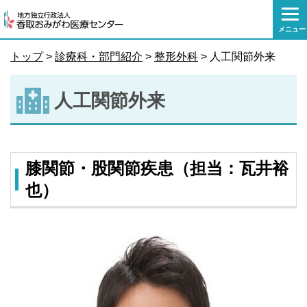
本
文
メニュー
へ
移
トップ
>
診療科・部門紹介
>
整形外科
> 人工関節外来
動
人工関節外来
膝関節・股関節疾患（担当：瓦井裕
也）