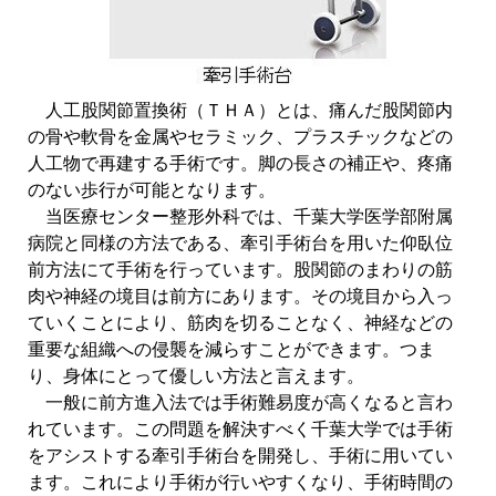
人工股関節置換術（ＴＨＡ）とは、痛んだ股関節内
の骨や軟骨を金属やセラミック、プラスチックなどの
人工物で再建する手術です。脚の長さの補正や、疼痛
のない歩行が可能となります。
当医療センター整形外科では、千葉大学医学部附属
病院と同様の方法である、牽引手術台を用いた仰臥位
前方法にて手術を行っています。股関節のまわりの筋
肉や神経の境目は前方にあります。その境目から入っ
ていくことにより、筋肉を切ることなく、神経などの
重要な組織への侵襲を減らすことができます。​つま
り、身体にとって優しい方法と言えます。
一般に前方進入法では手術難易度が高くなると言わ
れています。この問題を解決すべく千葉大学では手術
をアシストする牽引手術台を開発し、手術に用いてい
ます。これにより手術が行いやすくなり、手術時間の