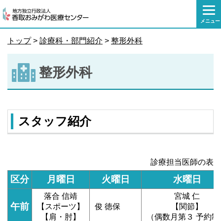
本
文
メニュー
へ
移
トップ
>
診療科・部門紹介
>
整形外科
動
整形外科
スタッフ紹介
診療担当医師の表
区分
月曜日
火曜日
水曜日
落合 信靖
宮城 仁
午前
【スポーツ】
俊 徳保
【関節】
【肩・肘】
（偶数月第３ 予約制