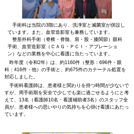
手術科は当院の3階にあり、洗浄室と滅菌室が併設し
ています。また、血管造影室も兼務しています。
整形外科手術（脊椎・脊髄、肩・股・膝関節）眼科
手術、血管造影室（ＣＡＧ・ＰＣＩ・アブレーショ
ン）などの業務を中心に看護に当たっています。
昨年度（令和2年）は、約1160件（整形：696件・眼
科：416件・他）の手術と、約675件のカテーテル処置を
対応しました。
手術科看護師は、患者様と関わりを持つ時間が少ないで
すが、周手術期を安全で少しでも楽に過ごせるようにと考
えて、13名（看護師10名・看護補助者3名）のスタッフ全
員が、患者様への思いやりの気持ちを心掛け看護にあたっ
ています。