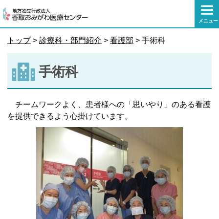
本
文
メニュー
へ
移
トップ
>
診療科・部門紹介
>
看護部
> 手術科
動
手術科
チームワークよく、患者様への「思いやり」のある看護
を提供できるよう心掛けています。