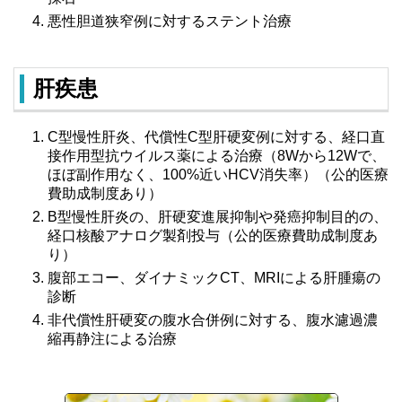
悪性胆道狭窄例に対するステント治療
肝疾患
C型慢性肝炎、代償性C型肝硬変例に対する、経口直
接作用型抗ウイルス薬による治療（8Wから12Wで、
ほぼ副作用なく、100%近いHCV消失率）（公的医療
費助成制度あり）
B型慢性肝炎の、肝硬変進展抑制や発癌抑制目的の、
経口核酸アナログ製剤投与（公的医療費助成制度あ
り）
腹部エコー、ダイナミックCT、MRIによる肝腫瘍の
診断
非代償性肝硬変の腹水合併例に対する、腹水濾過濃
縮再静注による治療