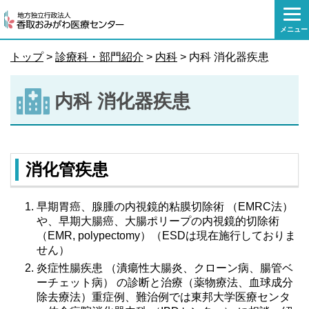
本
文
メニュー
へ
移
トップ
>
診療科・部門紹介
>
内科
> 内科 消化器疾患
動
内科 消化器疾患
消化管疾患
早期胃癌、腺腫の内視鏡的粘膜切除術 （EMRC法）
や、早期大腸癌、大腸ポリープの内視鏡的切除術
（EMR, polypectomy）（ESDは現在施行しておりま
せん）
炎症性腸疾患 （潰瘍性大腸炎、クローン病、腸管ベ
ーチェット病） の診断と治療（薬物療法、血球成分
除去療法）重症例、難治例では東邦大学医療センタ