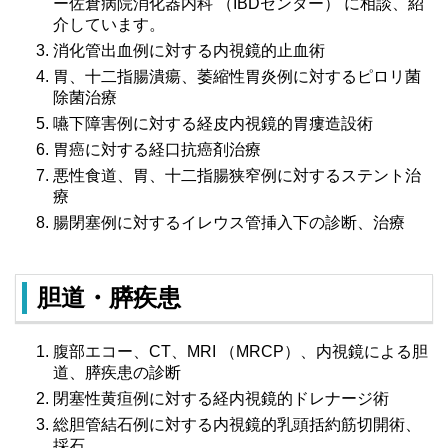
ー佐倉病院消化器内科 （IBDセンター） に相談、紹
介しています。
消化管出血例に対する内視鏡的止血術
胃、十二指腸潰瘍、萎縮性胃炎例に対するピロリ菌
除菌治療
嚥下障害例に対する経皮内視鏡的胃瘻造設術
胃癌に対する経口抗癌剤治療
悪性食道、胃、十二指腸狭窄例に対するステント治
療
腸閉塞例に対するイレウス管挿入下の診断、治療
胆道・膵疾患
腹部エコー、CT、MRI （MRCP）、内視鏡による胆
道、膵疾患の診断
閉塞性黄疸例に対する経内視鏡的ドレナージ術
総胆管結石例に対する内視鏡的乳頭括約筋切開術、
採石