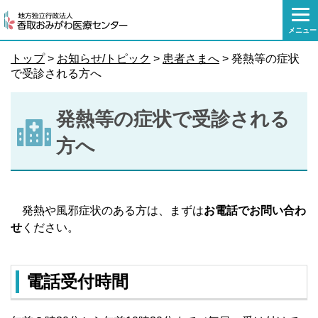
本
文
メニュー
へ
移
トップ
>
お知らせ/トピック
>
患者さまへ
> 発熱等の症状
動
で受診される方へ
発熱等の症状で受診される
方へ
発熱や風邪症状のある方は、まずは
お電話でお問い合わ
せ
ください。
電話受付時間