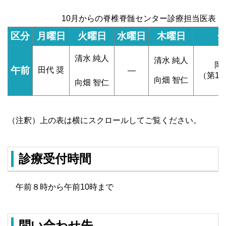
10月からの脊椎脊髄センター診療担当医表
区分
月曜日
火曜日
水曜日
木曜日
清水 純人
清水 純人
岡
午前
田代 奨
―
（第1
向畑 智仁
向畑 智仁
（注釈）上の表は横にスクロールしてご覧ください。
診療受付時間
午前８時から午前10時まで
問い合わせ先