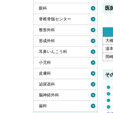
医
眼科
脊椎脊髄センター
整形外科
大橋
形成外科
湯
耳鼻いんこう科
岡
小児科
皮膚科
そ
泌尿器科
脳神経外科
歯科