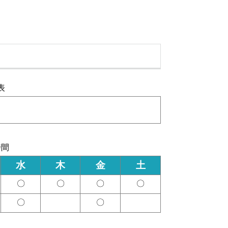
表
時間
水
木
金
土
〇
〇
〇
〇
〇
〇