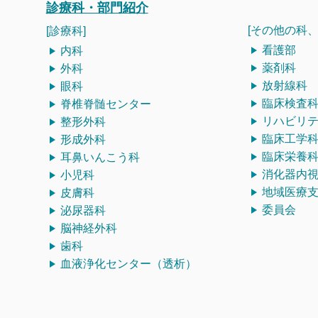
診療科・部門紹介
[その他の科、
[診療科]
看護部
内科
薬剤科
外科
放射線科
眼科
臨床検査
脊椎脊髄センター
リハビリ
整形外科
臨床工学
形成外科
臨床栄養
耳鼻いんこう科
消化器内
小児科
地域医療
皮膚科
委員会
泌尿器科
脳神経外科
歯科
血液浄化センター（透析）