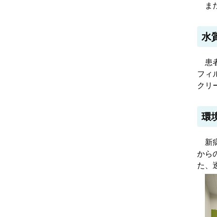
また
水
患者
フィ
クリ
環
新病
から
た、