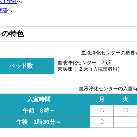
床工学科
へ
護部
へ
科の特色
血液浄化センターの概要
血液浄化センター：25床
ベッド数
東病棟 ：２床（入院患者用）
血液浄化センターの入室
入室時間
月
火
午前 8時～
〇
〇
午後 1時30分～
〇