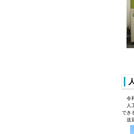
令和
人工
でき
送迎