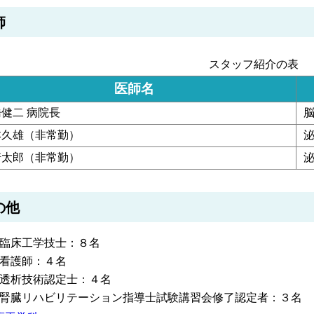
師
スタッフ紹介の表
医師名
健二 病院長
本久雄（非常勤）
泌
崎太郎（非常勤）
泌
の他
臨床工学技士：８名
看護師：４名
透析技術認定士：４名
腎臓リハビリテーション指導士試験講習会修了認定者：３名