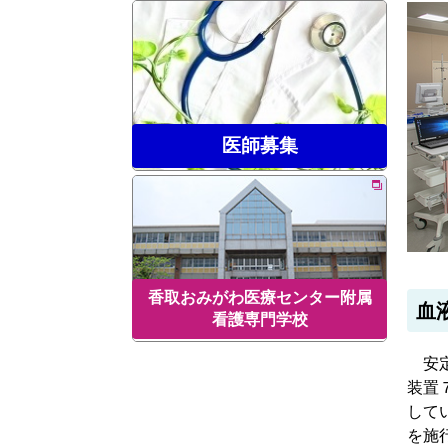
医師募集
香取おみがわ医療センター附属
血
看護専門学校
安定
装置
して
を施