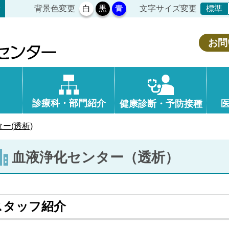
背景色変更
白
黒
青
文字サイズ変更
せ
標準
お問
診療科・部門紹介
健康診断・予防接種
ー(透析)
血液浄化センター（透析）
スタッフ紹介