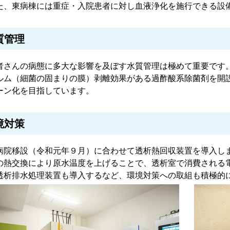
、東病棟には重症・入院患者に対し血液浄化を施行できる設
質管理
さんの病態に多大な影響を及ぼす水質管理は極めて重要です
ルム（細菌の固まりの膜）剥離効果がある過酢酸系除菌剤を開
ーン化を目指しています。
境対策
院移設（令和元年９月）に合わせて透析熱回収装置を導入し
の熱交換により原水温度を上げることで、透析室で消費される
透析排水処理装置も導入するなど、環境対策への取組も積極的