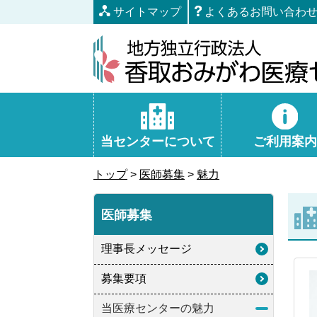
本
サイトマップ
よくあるお問い合わ
文
へ
移
動
当センターについて
ご利用案内
トップ
>
医師募集
>
魅力
医師募集
理事長メッセージ
募集要項
当医療センターの魅力