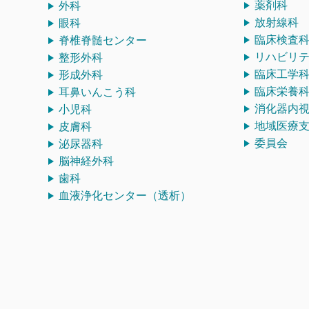
薬剤科
外科
放射線科
眼科
臨床検査
脊椎脊髄センター
リハビリ
整形外科
臨床工学
形成外科
臨床栄養
耳鼻いんこう科
消化器内
小児科
地域医療
皮膚科
委員会
泌尿器科
脳神経外科
歯科
血液浄化センター（透析）