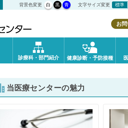
背景色変更
白
黒
青
文字サイズ変更
せ
標準
お問
診療科・部門紹介
健康診断・予防接種
当医療センターの魅力