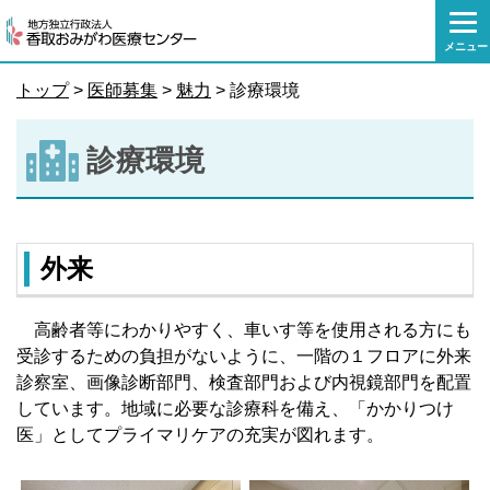
本
文
メニュー
へ
移
トップ
>
医師募集
>
魅力
> 診療環境
動
診療環境
外来
高齢者等にわかりやすく、車いす等を使用される方にも
受診するための負担がないように、一階の１フロアに外来
診察室、画像診断部門、検査部門および内視鏡部門を配置
しています。地域に必要な診療科を備え、「かかりつけ
医」としてプライマリケアの充実が図れます。