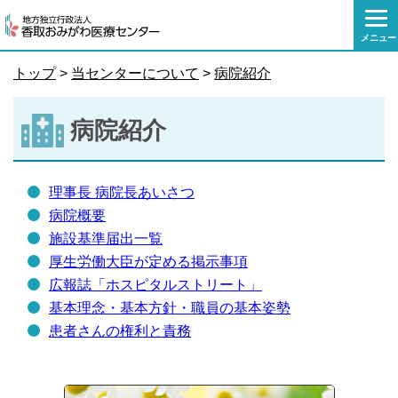
本
文
メニュー
へ
移
トップ
>
当センターについて
>
病院紹介
動
病院紹介
理事長 病院長あいさつ
病院概要
施設基準届出一覧
厚生労働大臣が定める掲示事項
広報誌「ホスピタルストリート」
基本理念・基本方針・職員の基本姿勢
患者さんの権利と責務