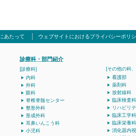
にあたって
ウェブサイトにおけるプライバシーポリ
診療科・部門紹介
[その他の科、
[診療科]
看護部
内科
薬剤科
外科
放射線科
眼科
臨床検査
脊椎脊髄センター
リハビリ
整形外科
臨床工学
形成外科
臨床栄養
耳鼻いんこう科
消化器内
小児科