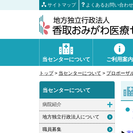
本
サイトマップ
よくあるお問い合わ
文
へ
移
動
当センターについて
ご利用案内
トップ
>
当センターについて
>
プロポーザ
当センターについて
病院紹介
地方独立行政法人について
職員募集
▶
実