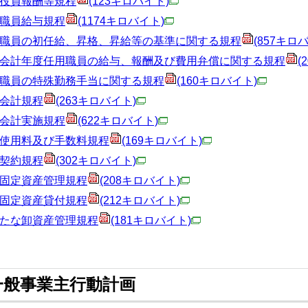
役員報酬等規程
(123キロバイト)
職員給与規程
(1174キロバイト)
職員の初任給、昇格、昇給等の基準に関する規程
(857キロ
会計年度任用職員の給与、報酬及び費用弁償に関する規程
(
職員の特殊勤務手当に関する規程
(160キロバイト)
会計規程
(263キロバイト)
会計実施規程
(622キロバイト)
使用料及び手数料規程
(169キロバイト)
契約規程
(302キロバイト)
固定資産管理規程
(208キロバイト)
固定資産貸付規程
(212キロバイト)
たな卸資産管理規程
(181キロバイト)
一般事業主行動計画