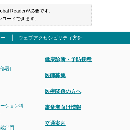
bat Readerが必要です。
ンロードできます。
シー
ウェブアクセシビリティ方針
健康診断・予防接種
部署]
医師募集
医療関係の方へ
科
テーション科
事業者向け情報
科
科
交通案内
視鏡部門