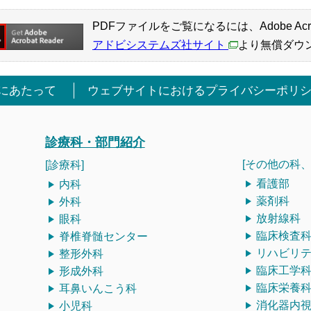
PDFファイルをご覧になるには、Adobe Acro
アドビシステムズ社サイト
より無償ダウ
にあたって
ウェブサイトにおけるプライバシーポリ
診療科・部門紹介
[その他の科、
[診療科]
看護部
内科
薬剤科
外科
放射線科
眼科
臨床検査
脊椎脊髄センター
リハビリ
整形外科
臨床工学
形成外科
臨床栄養
耳鼻いんこう科
消化器内
小児科