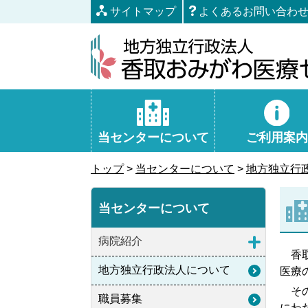
本
サイトマップ
よくあるお問い合わ
文
へ
移
動
当センターについて
ご利用案内
トップ
>
当センターについて
>
地方独立行
当センターについて
病院紹介
香取
地方独立行政法人について
医療
その
職員募集
にわ