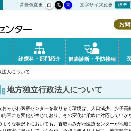
背景色変更
白
黒
青
文字サイズ変更
せ
標準
お問
診療科・部門紹介
健康診断・予防接種
政法人について
地方独立行政法人について
おみがわ医療センターを取り巻く環境は、人口減少、少子高
の内容にも変化が生じており、その変化に柔軟に対応していか
ような状況下においても、香取おみがわ医療センターが地域
たり確実に果たしていくため、令和４年４月１日に、地方独立